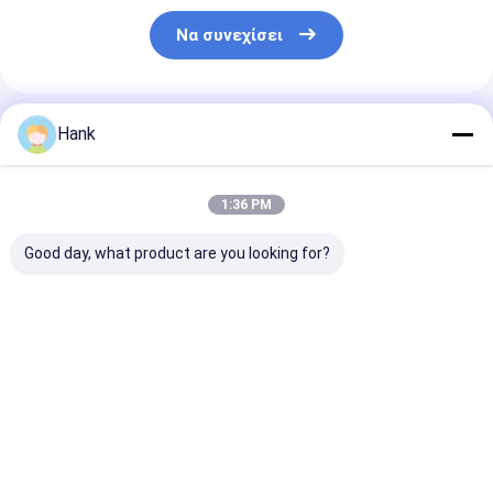
Να συνεχίσει
Συνιστώμενα Προϊόντα
Hank
1:36 PM
Good day, what product are you looking for?
Τροχαίο
Μηχανή διπλής
μηχανή
τοποθετημένο στο
κινητήρας για την
εγκαταστάσε
νερό Πυρήνα
τρύπα νερού 100-
γεώτρησης
γεώτρησης Πλήρης
200 μέτρα βαθιάς
διατρήσεων
υδραυλική
βρύσης για πώληση
φρεατίων νερ
Καλύτερη τιμή
Καλύτερη τιμή
Καλύτερη 
γεώτρηση
γεωτρήσεων
Πολυλειτουργία