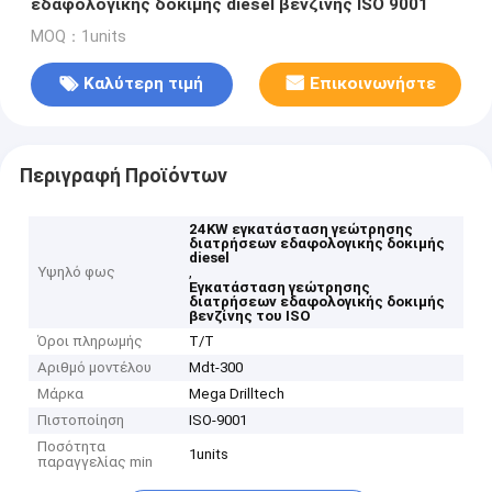
εδαφολογικής δοκιμής diesel βενζίνης ISO 9001
MOQ：1units
Καλύτερη τιμή
Επικοινωνήστε
Περιγραφή Προϊόντων
24KW εγκατάσταση γεώτρησης
διατρήσεων εδαφολογικής δοκιμής
diesel
Υψηλό φως
,
Εγκατάσταση γεώτρησης
διατρήσεων εδαφολογικής δοκιμής
βενζίνης του ISO
Όροι πληρωμής
T/T
Αριθμό μοντέλου
Mdt-300
Μάρκα
Mega Drilltech
Πιστοποίηση
ISO-9001
Ποσότητα
1units
παραγγελίας min