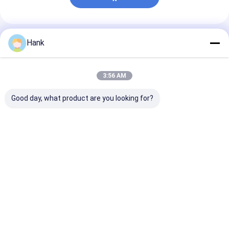
Συνιστώμενα Προϊόντα
Hank
3:56 AM
Good day, what product are you looking for?
Μηχανή
Έρευνα εδάφους,
Μηχάνημα
γεωμηχανικής
μηχανή γεώτρησης
γεώτρησης 15
γεωγραφικής
δοκιμής εδάφους,
μέτρων,
γεωγραφικής
γεωτρήσεις
γεωφυσικής
γεωγραφικής
εξερεύνησης
έρευνας με
Καλύτερη τιμή
Καλύτερη τιμή
Καλύτερη 
μηχανής για δοκιμές
ορυχείων
λειτουργία
και έρευνα εδάφους
διάτρησης SP
κρουστών
Αρχική
Περίπου
επαφή
Desktop
Σελίδα
εμείς
Site