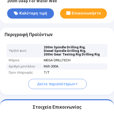
200m Deep For Water Well
Καλύτερη τιμή
Επικοινωνήστε
Περιγραφή Προϊόντων
,
200m Spindle Drilling Rig
Υψηλό φως
,
Diesel Spindle Drilling Rig
200m Gear Testing Rig Drilling Rig
Μάρκα
MEGA DRILLTECH
Αριθμό μοντέλου
Mdt-200A
Όροι πληρωμής
T/T
Δείτε περισσότερων
Στοιχεία Επικοινωνίας