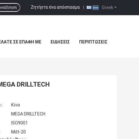
Ζητήστε ένα απόσπασμα
|
Greek
Αναζήτηση
ΕΛΆΤΕ ΣΕ ΕΠΑΦΉ ΜΕ
ΕΙΔΉΣΕΙΣ
ΠΕΡΙΠΤΏΣΕΙΣ
MEGA DRILLTECH
ς:
Κίνα
MEGA DRILLTECH
ISO9001
:
Mdt-20