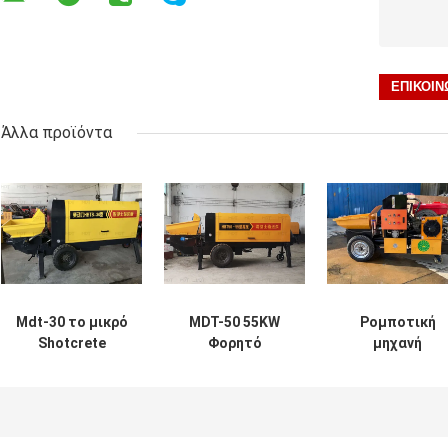
Άλλα προϊόντα
Mdt-30 το μικρό
MDT-50 55KW
Ρομποτική
Shotcrete
Φορητό
μηχανή
ρυμουλκό
μηχάνημα
εκτοξευόμενο
μηχανών
μπετονιέρας
σκυροδέματο
τοποθέτησε τη
μικρού μεγέθους
διπλής αντλία
συγκεκριμένη
κίτρινο χρώμα
8m³/H για