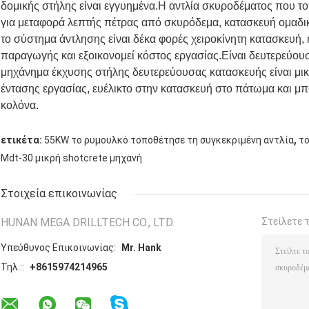
δομικής στήλης είναι εγγυημένα.Η αντλία σκυροδέματος που το
για μεταφορά λεπτής πέτρας από σκυρόδεμα, κατασκευή ομαδ
το σύστημα άντλησης είναι δέκα φορές χειροκίνητη κατασκευή,
παραγωγής και εξοικονομεί κόστος εργασίας.Είναι δευτερεύου
μηχάνημα έκχυσης στήλης δευτερεύουσας κατασκευής είναι μικ
έντασης εργασίας, ευέλικτο στην κατασκευή στο πάτωμα και μπ
κολόνα.
,
ετικέτα:
55KW το ρυμουλκό τοποθέτησε τη συγκεκριμένη αντλία
το
Mdt-30 μικρή shotcrete μηχανή
Στοιχεία επικοινωνίας
HUNAN MEGA DRILLTECH CO., LTD.
Στείλετε 
Υπεύθυνος Επικοινωνίας:
Mr. Hank
Τηλ.::
+8615974214965