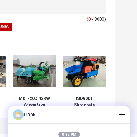
(
0
/ 3000)
MDT-20D 42KW
ISO9001
Υδραυλική
Shotcrete
υ
Μηχανή
έγκρισης
Hank
ς
Σκυροδέματος
συγκεκριμένος
ς
22m3/H
μικρός φορητός
μηχανών 380V
6:35 PM