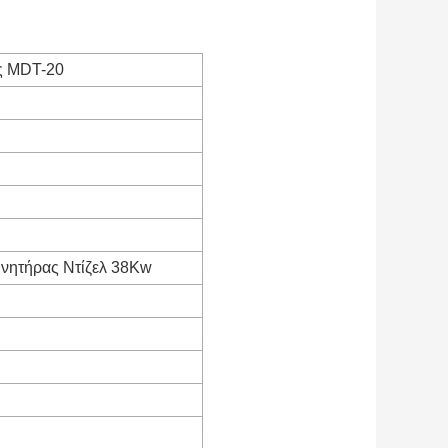
ς MDT-20
ινητήρας Ντίζελ 38Kw