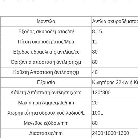
Μοντέλο
Αντλία σκυροδέματο
Έξοδος σκυροδέματος/m³
8-15
Πίεση σκυροδέματος/Mpa
11
Έξοδος υδραυλικής αντλίας/cc
80
Οριζόντια απόσταση άντλησης/μ
80
Κάθετη Απόσταση άντλησης/μ
40
Εξουσία
Κινητήρας 22Kw ή Κ
Κάθετη Απόσταση άντλησης/mm
120*800
Maxinmun Aggregate/mm
20
Χωρητικότητα υδραυλικού λαδιού/L
100L
Μέγεθος εξόδου/mm
80
Διαστάσεις/mm
2400*1000*1300